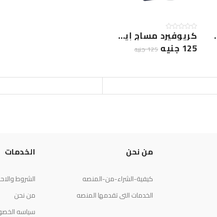
روسول 150مل
كريوفيرد مساج إيملجيل 100جم
125 جنيه
125 جنيه
من نحن
الخدمات
كيفية-الشراء-من-المنصه
الشروط والاح
الخدمات التى تقدمها المنصه
من نحن
سياسه الخصو